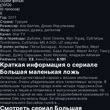
Оцени фильм
0
0
(
0
голосов)
0
Год:
2017
Страна:
Турция
Режиссер:
Али Билгин, Дениз Иорулмазер
Жанр:
криминал, драма, детектив
Канал:
Star TV
Все переводы:
Дубляж, Gold Cinema, Myn Yrgaq, Субтитры
TurkSinema, Субтитры MILA DIZI, UZ озвучка
В ролях актеры:
Гёкче Бахадыр, Аслыхан Гюрбюз, Мерт
Фырат, Йылдырай Шахинлер, Бадэ Ишчил, Ферит Актуг, Тансу
Бичер, Дуйгу Сарышын, Хаял Кёсеолу, Алиджан Айтекин
Рейтинги:
IMDb:
7.3
, КиноПоиск:
8.101
Краткая информация о сериале
Большая маленькая ложь
Интересный детективный сериал с весьма необычным
сюжетом. Очень убедительная игра талантливых актеров. В
небольшом турецком городе жили четыре подружки.Они
учились в лицее и готовились к выпускным экзаменам. Но
внезапно с одной из них, самой трудолюбивой красавицей по
имени Ойя случилась беда. Ее обнаружили возле
плавательного бассейна голой в...
Смотреть сериал Большая