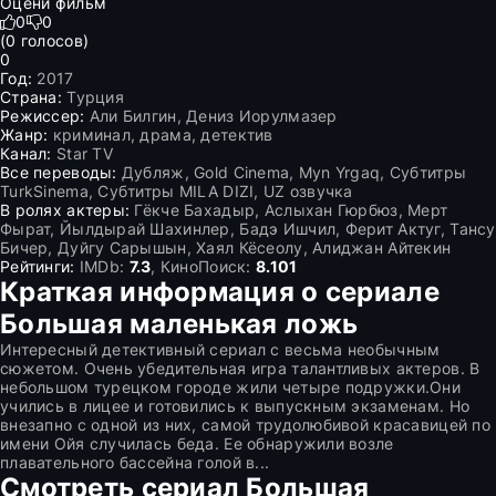
Оцени фильм
0
0
(
0
голосов)
0
Год:
2017
Страна:
Турция
Режиссер:
Али Билгин, Дениз Иорулмазер
Жанр:
криминал, драма, детектив
Канал:
Star TV
Все переводы:
Дубляж, Gold Cinema, Myn Yrgaq, Субтитры
TurkSinema, Субтитры MILA DIZI, UZ озвучка
В ролях актеры:
Гёкче Бахадыр, Аслыхан Гюрбюз, Мерт
Фырат, Йылдырай Шахинлер, Бадэ Ишчил, Ферит Актуг, Тансу
Бичер, Дуйгу Сарышын, Хаял Кёсеолу, Алиджан Айтекин
Рейтинги:
IMDb:
7.3
, КиноПоиск:
8.101
Краткая информация о сериале
Большая маленькая ложь
Интересный детективный сериал с весьма необычным
сюжетом. Очень убедительная игра талантливых актеров. В
небольшом турецком городе жили четыре подружки.Они
учились в лицее и готовились к выпускным экзаменам. Но
внезапно с одной из них, самой трудолюбивой красавицей по
имени Ойя случилась беда. Ее обнаружили возле
плавательного бассейна голой в...
Смотреть сериал Большая