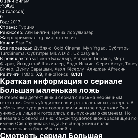
Оцени фильм
0
0
(
0
голосов)
0
Год:
2017
Страна:
Турция
Режиссер:
Али Билгин, Дениз Иорулмазер
Жанр:
криминал, драма, детектив
Канал:
Star TV
Все переводы:
Дубляж, Gold Cinema, Myn Yrgaq, Субтитры
TurkSinema, Субтитры MILA DIZI, UZ озвучка
В ролях актеры:
Гёкче Бахадыр, Аслыхан Гюрбюз, Мерт
Фырат, Йылдырай Шахинлер, Бадэ Ишчил, Ферит Актуг, Тансу
Бичер, Дуйгу Сарышын, Хаял Кёсеолу, Алиджан Айтекин
Рейтинги:
IMDb:
7.3
, КиноПоиск:
8.101
Краткая информация о сериале
Большая маленькая ложь
Интересный детективный сериал с весьма необычным
сюжетом. Очень убедительная игра талантливых актеров. В
небольшом турецком городе жили четыре подружки.Они
учились в лицее и готовились к выпускным экзаменам. Но
внезапно с одной из них, самой трудолюбивой красавицей по
имени Ойя случилась беда. Ее обнаружили возле
плавательного бассейна голой в...
Смотреть сериал Большая