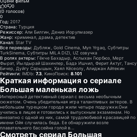
Оцени фильм
0
0
(
0
голосов)
0
Год:
2017
Страна:
Турция
Режиссер:
Али Билгин, Дениз Иорулмазер
Жанр:
криминал, драма, детектив
Канал:
Star TV
Все переводы:
Дубляж, Gold Cinema, Myn Yrgaq, Субтитры
TurkSinema, Субтитры MILA DIZI, UZ озвучка
В ролях актеры:
Гёкче Бахадыр, Аслыхан Гюрбюз, Мерт
Фырат, Йылдырай Шахинлер, Бадэ Ишчил, Ферит Актуг, Тансу
Бичер, Дуйгу Сарышын, Хаял Кёсеолу, Алиджан Айтекин
Рейтинги:
IMDb:
7.3
, КиноПоиск:
8.101
Краткая информация о сериале
Большая маленькая ложь
Интересный детективный сериал с весьма необычным
сюжетом. Очень убедительная игра талантливых актеров. В
небольшом турецком городе жили четыре подружки.Они
учились в лицее и готовились к выпускным экзаменам. Но
внезапно с одной из них, самой трудолюбивой красавицей по
имени Ойя случилась беда. Ее обнаружили возле
плавательного бассейна голой в...
Смотреть сериал Большая