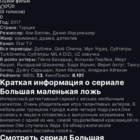
Оцени фильм
0
0
(
0
голосов)
0
Год:
2017
Страна:
Турция
Режиссер:
Али Билгин, Дениз Иорулмазер
Жанр:
криминал, драма, детектив
Канал:
Star TV
Все переводы:
Дубляж, Gold Cinema, Myn Yrgaq, Субтитры
TurkSinema, Субтитры MILA DIZI, UZ озвучка
В ролях актеры:
Гёкче Бахадыр, Аслыхан Гюрбюз, Мерт
Фырат, Йылдырай Шахинлер, Бадэ Ишчил, Ферит Актуг, Тансу
Бичер, Дуйгу Сарышын, Хаял Кёсеолу, Алиджан Айтекин
Рейтинги:
IMDb:
7.3
, КиноПоиск:
8.101
Краткая информация о сериале
Большая маленькая ложь
Интересный детективный сериал с весьма необычным
сюжетом. Очень убедительная игра талантливых актеров. В
небольшом турецком городе жили четыре подружки.Они
учились в лицее и готовились к выпускным экзаменам. Но
внезапно с одной из них, самой трудолюбивой красавицей по
имени Ойя случилась беда. Ее обнаружили возле
плавательного бассейна голой в...
Смотреть сериал Большая