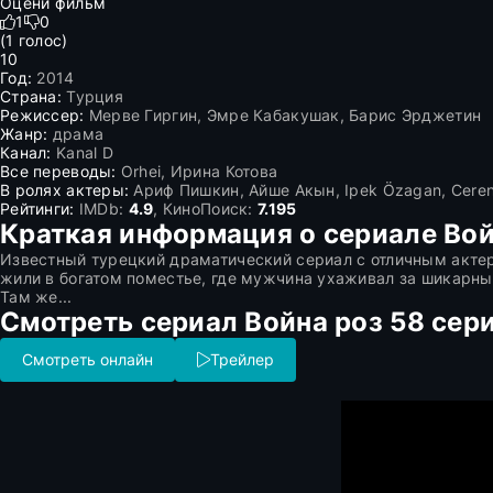
Оцени фильм
1
0
(
1
голос)
10
Год:
2014
Страна:
Турция
Режиссер:
Мерве Гиргин, Эмре Кабакушак, Барис Эрджетин
Жанр:
драма
Канал:
Kanal D
Все переводы:
Orhei, Ирина Котова
В ролях актеры:
Ариф Пишкин, Айше Акын, Ipek Özagan, Cere
Рейтинги:
IMDb:
4.9
, КиноПоиск:
7.195
Краткая информация о сериале Вой
Известный турецкий драматический сериал с отличным актер
жили в богатом поместье, где мужчина ухаживал за шикарным
Там же...
Смотреть сериал Война роз 58 сери
Смотреть онлайн
Трейлер