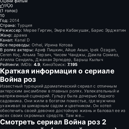
Оцени фильм
1
0
(
1
голос)
10
Год:
2014
Страна:
Турция
Режиссер:
Мерве Гиргин, Эмре Кабакушак, Барис Эрджетин
Жанр:
драма
Канал:
Kanal D
Все переводы:
Orhei, Ирина Котова
В ролях актеры:
Ариф Пишкин, Айше Акын, Ipek Özagan,
Ceren Koç, Альма Терзич, Чисем Чанджы, Дамла Сонмез,
Атилла Сендиль, Джанан Эргюдер, Барыш Кылыч
Рейтинги:
IMDb:
4.9
, КиноПоиск:
7.195
Краткая информация о сериале
Война роз
Известный турецкий драматический сериал с отличным
актерским ансамблем в главных ролях. Увлекательный и
напряженный сценарий. Гульру была дочерью бедного
садовника. Они жили в богатом поместье, где мужчина
ухаживал за шикарным садом и цветником. Он хотел
обеспечить своей девочке достойную жизнь и баловал ее из
всех своих скромных средств. Там же...
Смотреть сериал Война роз 2