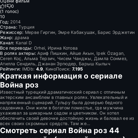
Оцени фильм
1
0
(
1
голос)
10
Год:
2014
Страна:
Турция
Режиссер:
Мерве Гиргин, Эмре Кабакушак, Барис Эрджетин
Жанр:
драма
Канал:
Kanal D
Все переводы:
Orhei, Ирина Котова
В ролях актеры:
Ариф Пишкин, Айше Акын, Ipek Özagan,
Ceren Koç, Альма Терзич, Чисем Чанджы, Дамла Сонмез,
Атилла Сендиль, Джанан Эргюдер, Барыш Кылыч
Рейтинги:
IMDb:
4.9
, КиноПоиск:
7.195
Краткая информация о сериале
Война роз
Известный турецкий драматический сериал с отличным
актерским ансамблем в главных ролях. Увлекательный и
напряженный сценарий. Гульру была дочерью бедного
садовника. Они жили в богатом поместье, где мужчина
ухаживал за шикарным садом и цветником. Он хотел
обеспечить своей девочке достойную жизнь и баловал ее из
всех своих скромных средств. Там же...
Смотреть сериал Война роз 44