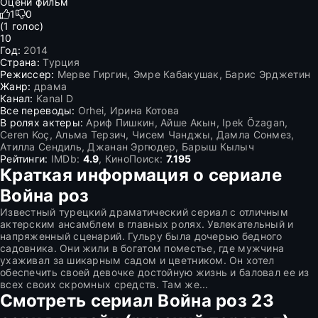
Оцени фильм
1
0
(
1
голос)
10
Год:
2014
Страна:
Турция
Режиссер:
Мерве Гиргин, Эмре Кабакушак, Барис Эрджетин
Жанр:
драма
Канал:
Kanal D
Все переводы:
Orhei, Ирина Котова
В ролях актеры:
Ариф Пишкин, Айше Акын, Ipek Özagan,
Ceren Koç, Альма Терзич, Чисем Чанджы, Дамла Сонмез,
Атилла Сендиль, Джанан Эргюдер, Барыш Кылыч
Рейтинги:
IMDb:
4.9
, КиноПоиск:
7.195
Краткая информация о сериале
Война роз
Известный турецкий драматический сериал с отличным
актерским ансамблем в главных ролях. Увлекательный и
напряженный сценарий. Гульру была дочерью бедного
садовника. Они жили в богатом поместье, где мужчина
ухаживал за шикарным садом и цветником. Он хотел
обеспечить своей девочке достойную жизнь и баловал ее из
всех своих скромных средств. Там же...
Смотреть сериал Война роз 23