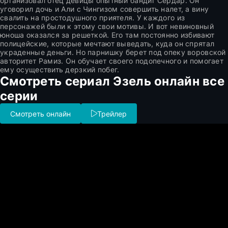
организовал отец девицы опытный бандит Сердар. Он
уговорил дочь и Али с Чингизом совершить налет, а вину
свалить на простодушного приятеля. У каждого из
персонажей были к этому свои мотивы. И вот невиновный
юноша оказался за решеткой. Его там постоянно избивают
полицейские, которые мечтают выведать, куда он спрятал
украденные деньги. Но парнишку берет под опеку воровской
авторитет Рамиз. Он обучает своего подопечного и помогает
ему осуществить дерзкий побег.
Смотреть сериал Эзель онлайн все
серии
Смотреть онлайн
Трейлер