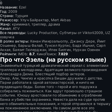
0
Название:
Ezel
Год:
2009
Страна:
Турция
Режиссер:
Улуч Байрактар, Mert Akbas
Жанр:
криминал, триллер, драма
Канал:
ATV
Все переводы:
Lucky Production, Субтитры от Viktorii2009, UZ
озвучка
В ролях актеры:
Кенан Имирзалыоглу, Джансу Дере, Йиит
Озшенер, Барыш Фалай, Тунсел Куртис, Бадэ Ишчил, Сарп
Аккая, Баязит Гюлерджан, Ипек Билгин, Нурхан Озенен
Рейтинги:
IMDb:
8.7
, КиноПоиск:
7.829
Про что Эзель (на русском языке)
Знаменитый турецкий драматический сериал с элементами
триллера и мелодрамы. Адаптация великого произведения
Александра Дюма. Блестящий подбор актеров.
Омер, Али, Чингиз и красотка Емшан дружили с детства.
Парни работали в одной автомастерской, и ничто не
предвещало беды. Более того – герой и его подружка
собирались пожениться. Как вдруг произошло страшное
событие. Юношу арестовали по обвинению в ограблении
банка и убийстве охранника. Невеста дала на суде против
него обвинительные показания, и герой отправился в тюрьму
на пожизненное заключение. На самом деле все это