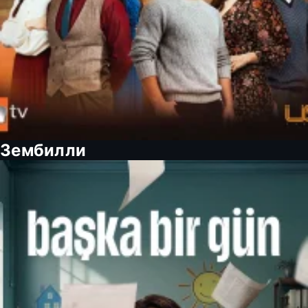
Зембилли