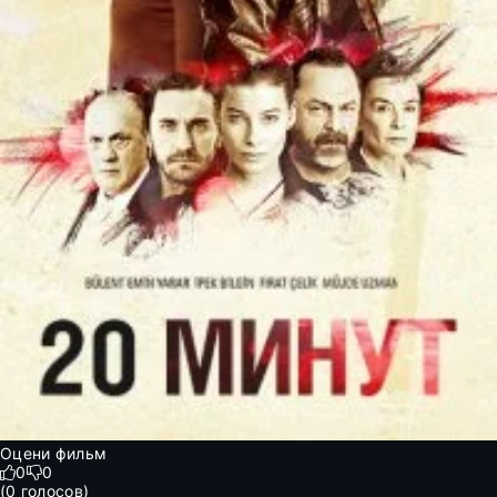
Оцени фильм
0
0
(
0
голосов)