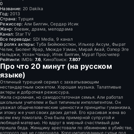
0
Название:
20 Dakika
Год:
2013
Страна:
Турция
Режиссер:
Али Билгин, Сердар Исик
Жанр:
боевик, драма, мелодрама
Канал:
Star TV
Все переводы:
SDI Media, 9 канал
В ролях актеры:
Туба Бюйюкюстюн, Илькер Аксум, Фырат
Челик, Бюлент Ярар, Мюжде Узман, Мирай Акай, Озгюр Эге
Нальджи, Усхан Чакыр, Ипек Билгин, Мурат Просчилер
Рейтинги:
IMDb:
7.6
, КиноПоиск:
7.807
Про что 20 минут (на русском
языке)
Отличный турецкий сериал с захватывающим
нестандартным сюжетом. Хорошая музыка. Талатливые
актеры и добротная режиссура.
Жила скромная, но самодостаточная семья. Али работал
школьным учителем и был типичным интеллигентом. Он
уважал общечеловеческие ценности и принципы гуманизма,
и этому же учил своих двоих детей. Его красивая жена во
всем ему помогала. Она была примерной супругой и
любящей матерью. Но вдруг в мирный счастливый дом
пришла беда. Женщину арестовали по обвинению в убийстве,
которого она не совершала. Коррумпированные судьи под