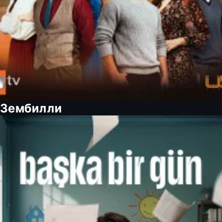
Зембилли