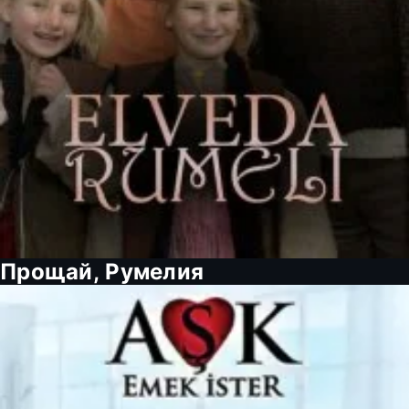
Прощай, Румелия