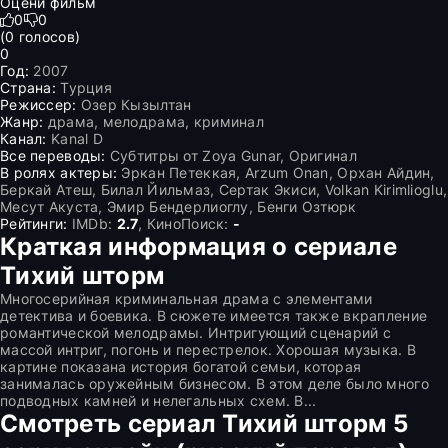
Оцени фильм
0
0
(
0
голосов)
0
Год:
2007
Страна:
Турция
Режиссер:
Озер Кызылтан
Жанр:
драма, мелодрама, криминал
Канал:
Kanal D
Все переводы:
Субтитры от Zoya Gunar, Оригинал
В ролях актеры:
Эркан Петеккая, Arzum Onan, Орхан Айдин,
Беркай Атеш, Билал Йильмаз, Сертак Экиси, Volkan Kirimlioglu,
Месут Акуста, Эмир Бендерлиоглу, Бенги Озтюрк
Рейтинги:
IMDb:
2.7
, КиноПоиск:
-
Краткая информация о сериале
Тихий шторм
Многосерийная криминальная драма с элементами
детектива и боевика. В сюжете имеется также вкрапление
романтической мелодрамы. Интригующий сценарий с
массой интриг, погонь и перестрелок. Хорошая музыка. В
картине показана история богатой семьи, которая
занималась оружейным бизнесом. В этом деле было много
подводных камней и нелегальных схем. В...
Смотреть сериал Тихий шторм 5