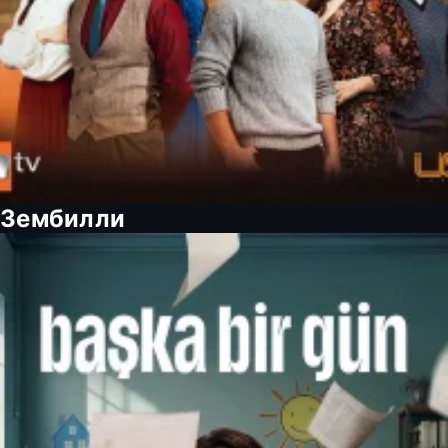
Зембилли