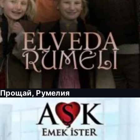
Прощай, Румелия