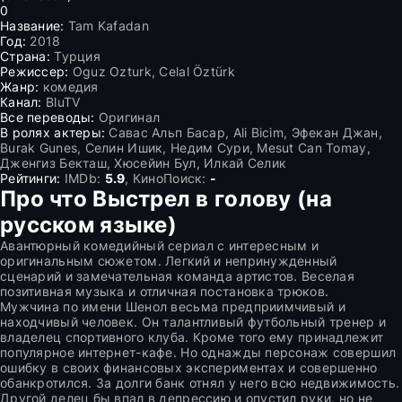
0
Название:
Tam Kafadan
Год:
2018
Страна:
Турция
Режиссер:
Oguz Ozturk, Celal Öztürk
Жанр:
комедия
Канал:
BluTV
Все переводы:
Оригинал
В ролях актеры:
Савас Альп Басар, Ali Bicim, Эфекан Джан,
Burak Gunes, Селин Ишик, Недим Сури, Mesut Can Tomay,
Дженгиз Бекташ, Хюсейин Бул, Илкай Селик
Рейтинги:
IMDb:
5.9
, КиноПоиск:
-
Про что Выстрел в голову (на
русском языке)
Авантюрный комедийный сериал с интересным и
оригинальным сюжетом. Легкий и непринужденный
сценарий и замечательная команда артистов. Веселая
позитивная музыка и отличная постановка трюков.
Мужчина по имени Шенол весьма предприимчивый и
находчивый человек. Он талантливый футбольный тренер и
владелец спортивного клуба. Кроме того ему принадлежит
популярное интернет-кафе. Но однажды персонаж совершил
ошибку в своих финансовых экспериментах и совершенно
обанкротился. За долги банк отнял у него всю недвижимость.
Другой делец бы впал в депрессию и опустил руки, но не