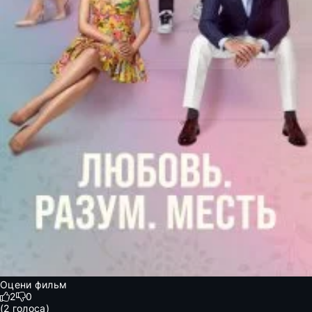
Оцени фильм
2
0
(
2
голоса)