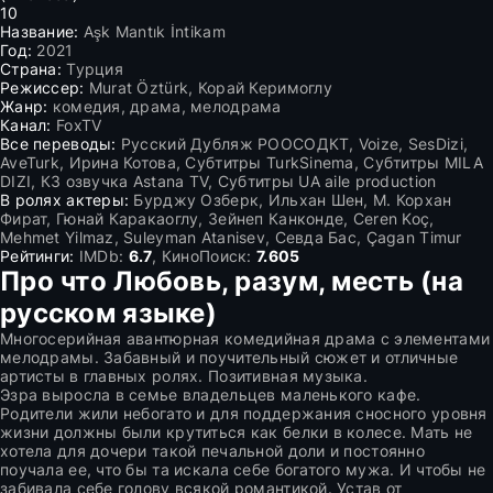
10
Название:
Aşk Mantık İntikam
Год:
2021
Страна:
Турция
Режиссер:
Murat Öztürk, Корай Керимоглу
Жанр:
комедия, драма, мелодрама
Канал:
FoxTV
Все переводы:
Русский Дубляж РООСОДКТ, Voize, SesDizi,
AveTurk, Ирина Котова, Субтитры TurkSinema, Субтитры MILA
DIZI, КЗ озвучка Astana TV, Субтитры UA aile production
В ролях актеры:
Бурджу Озберк, Ильхан Шен, М. Корхан
Фират, Гюнай Каракаоглу, Зейнеп Канконде, Ceren Koç,
Mehmet Yilmaz, Suleyman Atanisev, Севда Бас, Çagan Timur
Рейтинги:
IMDb:
6.7
, КиноПоиск:
7.605
Про что Любовь, разум, месть (на
русском языке)
Многосерийная авантюрная комедийная драма с элементами
мелодрамы. Забавный и поучительный сюжет и отличные
артисты в главных ролях. Позитивная музыка.
Эзра выросла в семье владельцев маленького кафе.
Родители жили небогато и для поддержания сносного уровня
жизни должны были крутиться как белки в колесе. Мать не
хотела для дочери такой печальной доли и постоянно
поучала ее, что бы та искала себе богатого мужа. И чтобы не
забивала себе голову всякой романтикой. Устав от