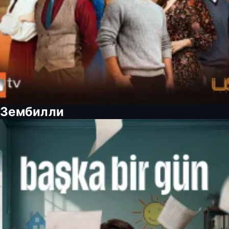
Зембилли