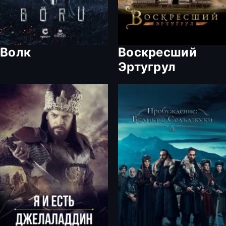
Волк
Воскресший
Эртугрул