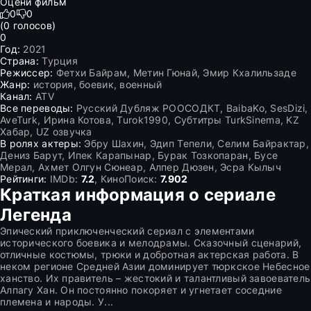
Оцени фильм
0
0
(
0
голосов)
0
Год:
2021
Страна:
Турция
Режиссер:
Фетхи Байрам, Метин Гюнай, Эмир Кхалильзаде
Жанр:
история, боевик, военный
Канал:
ATV
Все переводы:
Русский Дубляж РООСОДКТ, BaibaKo, SesDizi,
AveTurk, Ирина Котова, Turok1990, Субтитры TurkSinema, KZ
Хабар, UZ озвучка
В ролях актеры:
Эбру Шахин, Эдип Тепели, Селим Байрактар,
Дениз Барут, Ипек Карапынар, Бурак Тозкопаран, Бусе
Мерал, Ахмет Олгун Сюнеар, Алпер Дюзен, Эсра Кылыч
Рейтинги:
IMDb:
7.2
, КиноПоиск:
7.902
Краткая информация о сериале
Легенда
Эпический приключенческий сериал с элементами
исторического боевика и мелодрамы. Сказочный сценарий,
отличные костюмы, трюки и добротная актерская работа. В
неком регионе Средней Азии доминирует тюркское Небесное
ханство. Их правитель – жестокий и талантливый завоеватель
Алпагу Хан. Он постоянно покоряет и угнетает соседние
племена и народы. У...