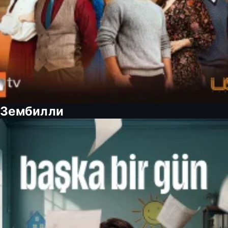
Зембилли