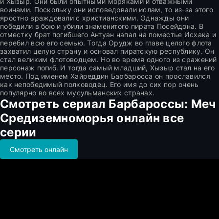
и Хызыр. Они были опытными моряками и отважными
воинами. Поскольку они исповедовали ислам, то из-за этого
яростно враждовали с христианскими. Однажды они
победили в бою и убили знаменитого пирата Посейдона. В
отместку брат погибшего Антуан напал на поместье Исхака и
перебил всю его семью. Тогда Орудж во главе целого флота
захватил целую страну и основал пиратскую республику. Он
стал великим флотоводцем. Но во время одного из сражений
персонаж погиб. И тогда самый младший, Хызыр стал на его
место. Под именем Хайреддин Барбаросса он прославился
как непобедимый полководец. Его имя до сих пор очень
популярно во всех мусульманских странах.
Смотреть сериал Барбароссы: Меч
Средиземноморья онлайн все
серии
Смотреть онлайн