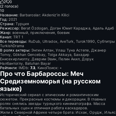
2
0
(
2
голоса)
10
Название:
Barbaroslar: Akdeniz'in Kilici
Год:
2021
Страна:
Турция
Режиссер:
Berat Özdogan, Доган Юмит Караджа, Адель Адиб
Жанр:
военный, приключения, боевик
Канал:
TRT 1
Все переводы:
RuDub, Ultradox, AveTurk, Turok1990, Субтитры
TurkishDrama
В ролях актеры:
Энгин Алтан, Улаш Туна Астепе, Джанер
Топчу, Gökhan Gencebay, Tolga Akkaya, Бахадир
Енисехирлиоглу, Деврим Эвин, Пелин Акил, Дорук
Налбантоглу, Batuhan Bayar
Рейтинги:
IMDb:
7.3
, КиноПоиск:
-
Про что Барбароссы: Меч
Средиземноморья (на русском
языке)
Исторический сериал с эпическим и романтическим
сюжетом. Прекрасные костюмы и декорации. В главных
ролях снялись звезды турецкого кинематографа. Масса
батальных сцен и отличная работа каскадеров.
Жили в Северной Африке четыре брата: Исхак, Орудж, Ильяс