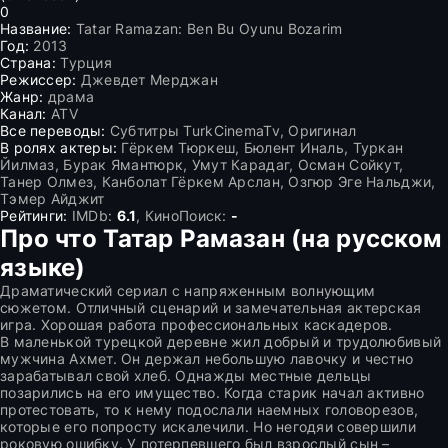
0
Название:
Tatar Ramazan: Ben Bu Oyunu Bozarim
Год:
2013
Страна:
Турция
Режиссер:
Джевдет Мерджан
Жанр:
драма
Канал:
ATV
Все переводы:
Субтитры TurkCinemaTv, Оригинал
В ролях актеры:
Гёркем Тюркеш, Бюлент Иналь, Туркан
Йилмаз, Бурак Ямантюрк, Умут Карадаг, Осман Сойкут,
Танер Олмез, Канболат Гёркем Арслан, Озгюр Эге Нальджи,
Тэмер Айджит
Рейтинги:
IMDb:
6.1
, КиноПоиск:
-
Про что Татар Рамазан (на русском
языке)
Драматический сериал с напряженным волнующим
сюжетом. Отличный сценарий и замечательная актерская
игра. Хорошая работа профессиональных каскадеров.
В маленькой турецкой деревне жил добрый и трудолюбивый
мужчина Ахмет. Он держал небольшую лавочку и честно
зарабатывал свой хлеб. Однажды местные дельцы
позарились на его имущество. Когда старик начал активно
протестовать, то к нему подослали наемных головорезов,
которые его попросту искалечили. Но негодяи совершили
роковую ошибку. У потерпевшего был взрослый сын –