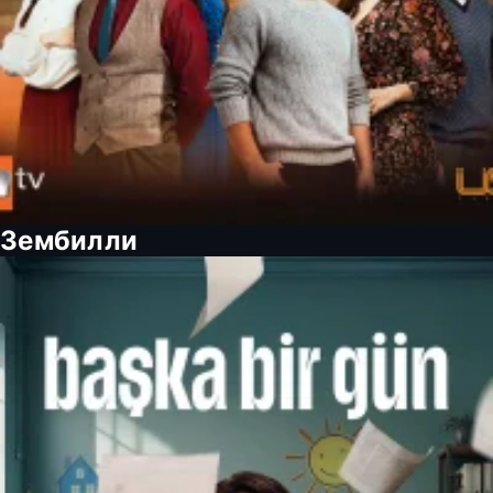
Зембилли