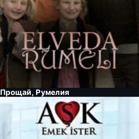
Прощай, Румелия