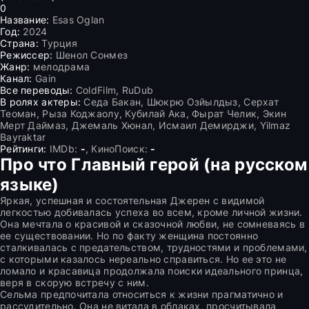
0
Название:
Esas Oglan
Год:
2024
Страна:
Турция
Режиссер:
Шенол Сонмез
Жанр:
мелодрама
Канал:
Gain
Все переводы:
ColdFilm, RuDub
В ролях актеры:
Седа Бакан, Шюкрю Озйылдыз, Серхат
Теоман, Рыза Коджаолу, Кубилай Ака, Фырат Челик, Экин
Мерт Даймаз, Джемаль Хюнал, Исмаил Демирджи, Yilmaz
Bayraktar
Рейтинги:
IMDb:
-
, КиноПоиск:
-
Про что Главный герой (на русском
языке)
Яркая, успешная и состоятельная Джерен с видимой
легкостью добивалась успеха во всем, кроме личной жизни.
Она мечтала о красивой и сказочной любви, не сомневаясь в
ее существовании. Но по факту женщина постоянно
сталкивалась с предательством, трудностями и проблемами,
с которыми казалось нереально справиться. Но ее это не
ломало и красавица продолжала поиски идеального принца,
веря в скорую встречу с ним.
Сельма предпочитала относиться к жизни прагматично и
рассудительно. Она не витала в облаках, просчитывала