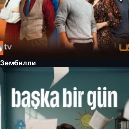
Зембилли