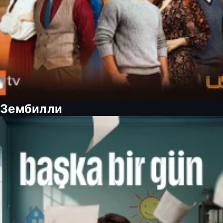
Зембилли