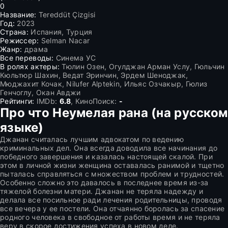
0
Название:
Tereddüt Çizgisi
Год:
2023
Страна:
Испания, Турция
Режиссер:
Selman Nacar
Жанр:
драма
Все переводы:
Синема УС
В ролях актеры:
Тюлин Озен, Огулджан Арман Услу, Гюльчин
Кюльтюр Шахин, Ведат Эринчин, Эрдем Шеноджак,
Мюджахит Кочак, Nilufer Alptekin, Ильяс Озчакыр, Гюлиз
Генчоглу, Окан Авджи
Рейтинги:
IMDb:
6.8
, КиноПоиск:
-
Про что Неумелая рана (на русском
языке)
Джанан считалась лучшим адвокатом по ведению
криминальных дел. Она всегда доводила все начинания до
победного завершения и казалась настоящей скалой. При
этом в личной жизни женщина оставалась ранимой и тщетно
пыталась справляться с множеством проблем и трудностей.
Особенно сложно это давалось в последнее время из-за
тяжелой болезни матери. Джанан не теряла надежду и
делала все посильное ради лечения родительницы, проводя
все вечера у ее постели. Она отчаянно боролась за спасение
родного человека в свободное от работы время и не теряла
веру в скорое достижения успеха в новом деле.