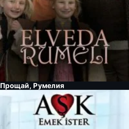
Прощай, Румелия