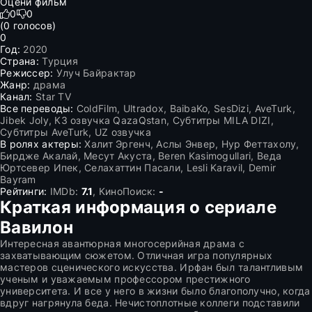
Оцени фильм
0
0
(
0
голосов)
0
Год:
2020
Страна:
Турция
Режиссер:
Улуч Байрактар
Жанр:
драма
Канал:
Star TV
Все переводы:
ColdFilm, Ultradox, BaibaKo, SesDizi, AveTurk,
Jibek Joly, КЗ озвучка QazaQstan, Субтитры MILA DIZI,
Субтитры AveTurk, UZ озвучка
В ролях актеры:
Халит Эргенч, Аслы Энвер, Нур Феттахолу,
Бирдже Акалай, Месут Акуста, Beren Kasimogullari, Веда
Юртсевер Ипек, Селахаттин Пасали, Lesli Karavil, Demir
Bayram
Рейтинги:
IMDb:
7.1
, КиноПоиск:
-
Краткая информация о сериале
Вавилон
Интересная авантюрная многосерийная драма с
захватывающим сюжетом. Отличная игра популярных
мастеров сценического искусства. Ирфан был талантливым
ученым и уважаемым профессором престижного
университета. И все у него в жизни было благополучно, когда
вдруг нагрянула беда. Нечистоплотные коллеги подставили