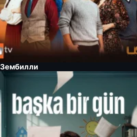
Зембилли