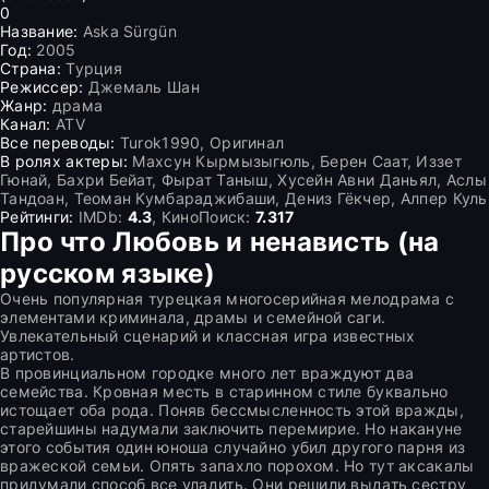
0
Название:
Aska Sürgün
Год:
2005
Страна:
Турция
Режиссер:
Джемаль Шан
Жанр:
драма
Канал:
ATV
Все переводы:
Turok1990, Оригинал
В ролях актеры:
Махсун Кырмызыгюль, Берен Саат, Иззет
Гюнай, Бахри Бейат, Фырат Таныш, Хусейн Авни Даньял, Аслы
Тандоан, Теоман Кумбараджибаши, Дениз Гёкчер, Алпер Куль
Рейтинги:
IMDb:
4.3
, КиноПоиск:
7.317
Про что Любовь и ненависть (на
русском языке)
Очень популярная турецкая многосерийная мелодрама с
элементами криминала, драмы и семейной саги.
Увлекательный сценарий и классная игра известных
артистов.
В провинциальном городке много лет враждуют два
семейства. Кровная месть в старинном стиле буквально
истощает оба рода. Поняв бессмысленность этой вражды,
старейшины надумали заключить перемирие. Но накануне
этого события один юноша случайно убил другого парня из
вражеской семьи. Опять запахло порохом. Но тут аксакалы
придумали способ все уладить. Они решили выдать сестру