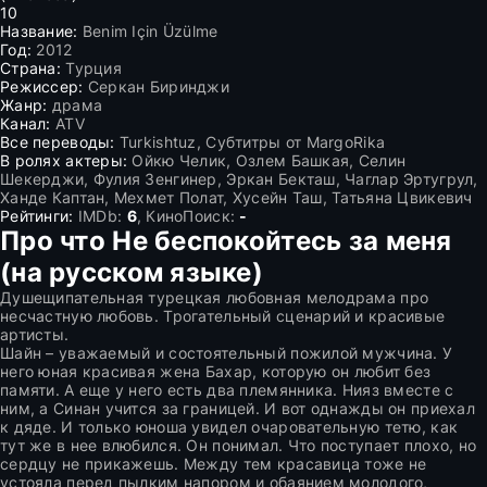
10
Название:
Benim Için Üzülme
Год:
2012
Страна:
Турция
Режиссер:
Серкан Биринджи
Жанр:
драма
Канал:
ATV
Все переводы:
Turkishtuz, Субтитры от MargoRika
В ролях актеры:
Ойкю Челик, Озлем Башкая, Селин
Шекерджи, Фулия Зенгинер, Эркан Бекташ, Чаглар Эртугрул,
Ханде Каптан, Мехмет Полат, Хусейн Таш, Татьяна Цвикевич
Рейтинги:
IMDb:
6
, КиноПоиск:
-
Про что Не беспокойтесь за меня
(на русском языке)
Душещипательная турецкая любовная мелодрама про
несчастную любовь. Трогательный сценарий и красивые
артисты.
Шайн – уважаемый и состоятельный пожилой мужчина. У
него юная красивая жена Бахар, которую он любит без
памяти. А еще у него есть два племянника. Нияз вместе с
ним, а Синан учится за границей. И вот однажды он приехал
к дяде. И только юноша увидел очаровательную тетю, как
тут же в нее влюбился. Он понимал. Что поступает плохо, но
сердцу не прикажешь. Между тем красавица тоже не
устояла перед пылким напором и обаянием молодого,