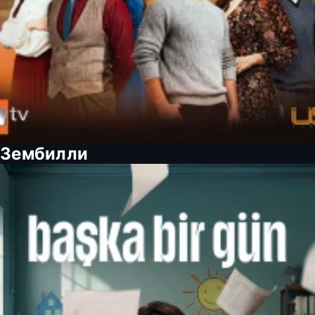
Зембилли