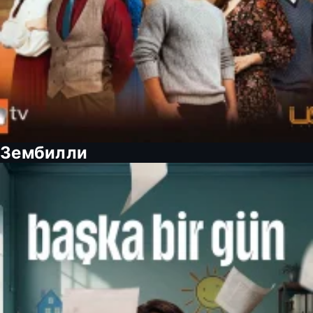
Зембилли