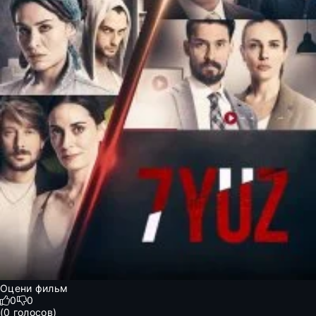
Оцени фильм
0
0
(
0
голосов)