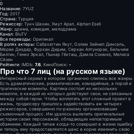
0
Название:
7YUZ
Год:
2017
Страна:
Турция
Режиссер:
Тунч Шахин, Умут Арал, Alphan Eseli
Жанр:
драма, комедия, мелодрама
Канал:
BluTV
Все переводы:
Оригинал
В ролях актеры:
Сабахаттин Якут, Озлем Зейнеп Динсель,
Мерве Диздар, Фуркан Дидим, Серкан Алтунорак, Бельчим
Билгин, Генко Эркал, Пынар Гёкташ, Дамла Сонмез, Мелиса
Сёзен
Рейтинги:
IMDb:
7.6
, КиноПоиск:
-
Про что 7 лиц (на русском языке)
Интересный сериал в котором органично слились все жанры.
Есть драматические, романтические, комедийные, а порой и
трагические моменты. Картина состоит их нескольких
новелле, в каждой из которых действуют свои, не связанные
между собой герои. Чтобы воплотить этот сложный проект в
жизнь, продюсеру пришлось задействовать аж четырех
режиссеров, совершенно по-разному организовавших
съемочный процесс. Им удалось вылепить оригинальные
истории своих персонажей, обладающих неповторимым
обаянием. Каждый типаж когда-то совершил в жизни ошибку
и теперь ему предоставляется шанс в корне изменить свою