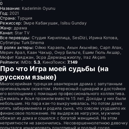
0
Название:
Kaderimin Oyunu
Год:
2021
Страна:
Турция
Режиссер:
Эмре Кабакушак, Isilsu Gunday
Жанр:
драма
Канал:
Star TV
Все переводы:
Студия Кириллица, SesDizi, Ирина Котова,
Субтитры TurkSinema
В ролях актеры:
Ойкю Караель, Акын Акынёзю, Сарп Апак,
Мерич Арал, Каан Чакыр, Онур Бильге, Ешим Гюль Акшар,
Мюфит Каяджан, Эсра Дерманджиоглу, Iraz Akçam
Рейтинги:
IMDb:
5.3
, КиноПоиск:
7.149
Про что Игра моей судьбы (на
русском языке)
Многосерийная турецкая авантюрная драма с запутанным
оригинальным сюжетом. Интересный сценарий и достойное
его воплощение с помощью профессионального коллектива.
Джемаль и Асья прожили вместе 15 лет. Доходы у них были
небольшие. Но пара как-то выкручивалась. Но потом дама
опять забеременела и родила сына, что совсем ухудшило их
финансовое положение. Не выдержав нагрузки, мужчина
сбежал из дома и сошелся с богатой женщиной. На этом
неприятности не закончились. Несовершеннолетнюю девочку
попытался изнасиловать похотливый и подлый сосед.