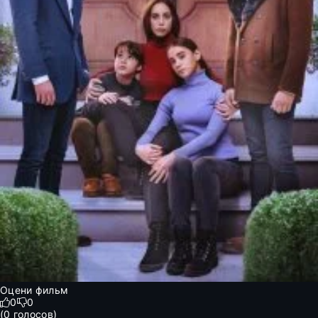
Оцени фильм
0
0
(
0
голосов)