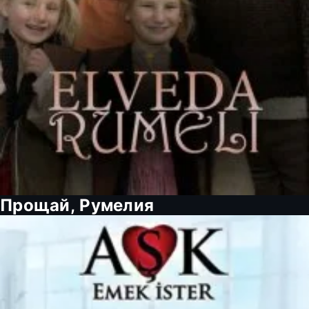
Прощай, Румелия