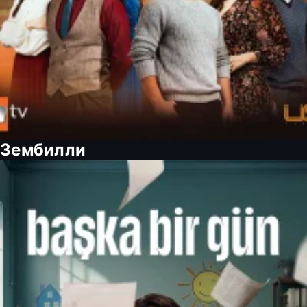
Зембилли