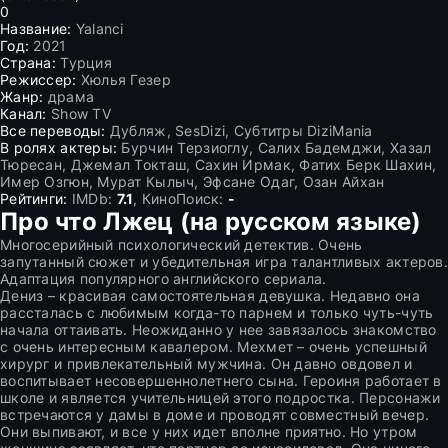
0
Название:
Yalanci
Год:
2021
Страна:
Турция
Режиссер:
Хюлья Гезер
Жанр:
драма
Канал:
Show TV
Все переводы:
Дубляж, SesDizi, Субтитры DiziMania
В ролях актеры:
Бурчин Терзиоглу, Салих Бадемджи, Хазал
Тюресан, Джемал Токташ, Сахин Ирмак, Фатих Берк Шахин,
Имер Озгюн, Мурат Кылыч, Эфсане Одаг, Озан Айхан
Рейтинги:
IMDb:
7.1
, КиноПоиск:
-
Про что Лжец (на русском языке)
Многосерийный психологический детектив. Очень
запутанный сюжет и убедительная игра талантливых актеров.
Адаптация популярного английского сериала.
Дениз – красивая самостоятельная девушка. Недавно она
рассталась с любимым когда-то парнем и только чуть-чуть
начала оттаивать. Неожиданно у нее завязалось знакомство
с очень интересным кавалером. Мехмет – очень успешный
хирург и привлекательный мужчина. Он давно овдовел и
воспитывает несовершеннолетнего сына. Героиня работает в
школе и является учительницей этого подростка. Персонажи
встречаются у дамы в доме и проводят совместный вечер.
Они выпивают, и все у них идет вполне приятно. Но утром