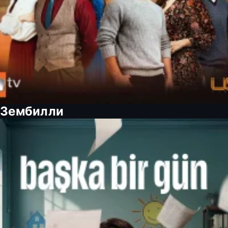
Зембилли