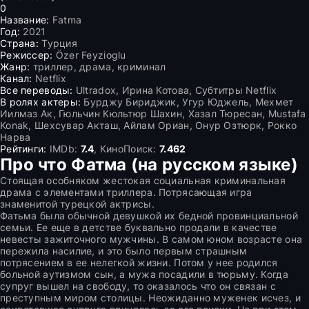
0
Название:
Fatma
Год:
2021
Страна:
Турция
Режиссер:
Özer Feyzioglu
Жанр:
триллер, драма, криминал
Канал:
Netflix
Все переводы:
Ultradox, Ирина Котова, Субтитры Netflix
В ролях актеры:
Бурджу Бириджик, Угур Юджель, Мехмет
Иилмаз Ак, Гюльчин Кюльтюр Шахин, Хазал Тюресан, Mustafa
Konak, Шехсувар Акташ, Айлам Ориан, Онур Озтюрк, Рокко
Нарва
Рейтинги:
IMDb:
7.4
, КиноПоиск:
7.462
Про что Фатма (на русском языке)
Стоящая особняком жестокая социальная криминальная
драма с элементами триллера. Потрясающая игра
знаменитой турецкой актрисы.
Фатьма была обычной девушкой их бедной провинциальной
семьи. Ее еще в детстве буквально продали в качестве
невесты зажиточного мужчины. В самом юном возрасте она
пережила насилие, и это было первым страшным
потрясением в ее нелегкой жизни. Потом у нее родился
больной аутизмом сын, а мужа посадили в тюрьму. Когда
супруг вышел на свободу, то оказалось что он связан с
преступным миром столицы. Неожиданно муженек исчез, и