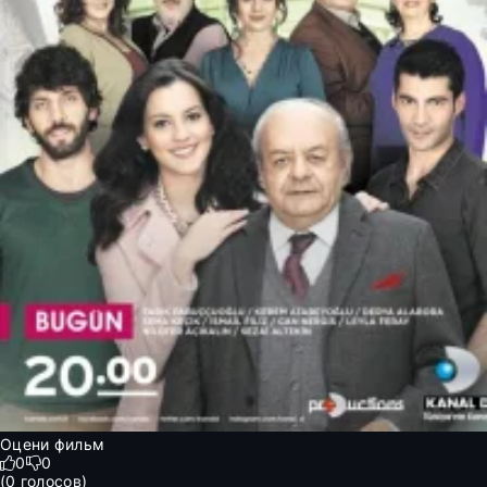
Оцени фильм
0
0
(
0
голосов)