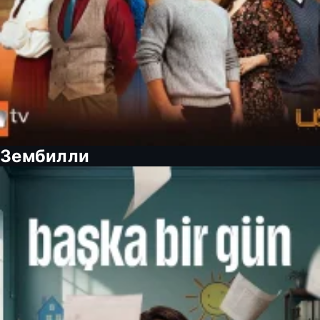
Зембилли