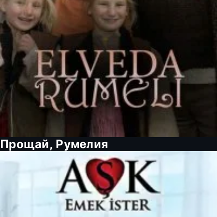
Прощай, Румелия