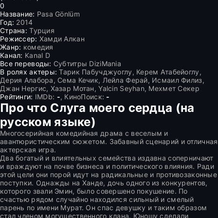
0
Название:
Pasa Gönlüm
Год:
2014
Страна:
Турция
Режиссер:
Хамди Алкан
Жанр:
комедия
Канал:
Kanal D
Все переводы:
Субтитры DiziMania
В ролях актеры:
Тарик Пабучджуоглу, Керем Атабейоглу,
Дерия Алабора, Сема Кечик, Лейла Ферай, Исмаил Филиз,
Джан Нергис, Хазар Мотан, Yalcin Seyhan, Мехмет Секер
Рейтинги:
IMDb:
-
, КиноПоиск:
-
Про что Слуга моего сердца (на
русском языке)
Многосерийная комедийная драма с веселым и
авантюристическим сюжетом. Забавный сценарий и отличная
актерская игра.
Два богатый и влиятельных семейства издавна соперничают
и враждуют на почве бизнеса и политического влияния. Ради
этой цели они порой идут на радикальные и противозаконные
поступки. Однажды на Ханде, дочь одного из конкурентов,
которого звали Эмин, было совершено покушение. По
счастью рядом случайно находился сильный и смелый
парень по имени Мурат. Он спас девушку и таким образом
стал членом могущественного клана. Юношу сделали