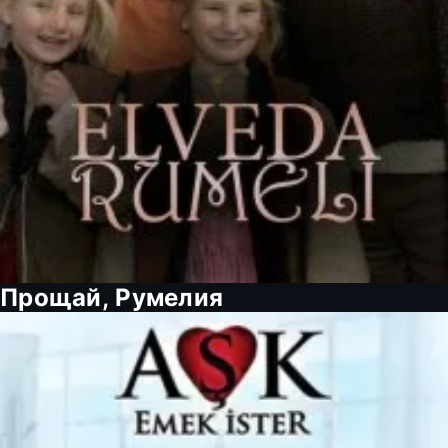
Прощай, Румелия