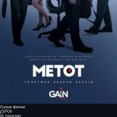
Оцени фильм
0
0
(
0
голосов)