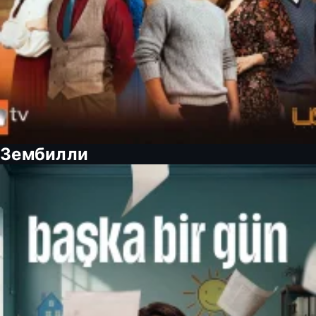
Зембилли