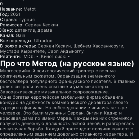
0
Название:
Metot
Год:
2021
Страна:
Турция
Режиссер:
Серкан Кескин
Жанр:
детектив, драма
Канал:
Gain
Все переводы:
Ultradox
В ролях актеры:
Серкан Кескин, Шебнем Хассанисоуги,
Мустафа Кырантепе, Сарп Айдыноглу
Рейтинги:
IMDb:
-
, КиноПоиск:
-
Про что Метод (на русском языке)
Многосерийный психологический триллер с весьма
оригинальным сюжетом. Экранизация знаменитого
бестселлера популярного французского писателя. В главных
ролях сыграли очень опытные и умелые актеры.
Завораживающее музыкальное сопровождение.
Одна богатая европейская мебельная фирма объявила
конкурс на должность коммерческого директора своего
турецкого филиала. На собеседовании е явились четыре
человека. Это были мужчины Серхан, Энгин и Кадир и
красивая дама по имени Мерве. Каждый из них стремился
получить денежную должность любой ценой, и разгорелась
нешуточная борьба. Каждый претендент получил конверт с
определенным заданием довольно странного характера. И