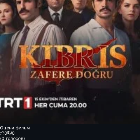
Оцени фильм
0
0
(
0
голосов)