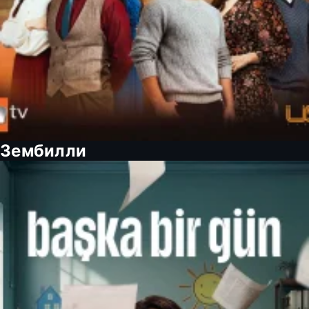
Зембилли