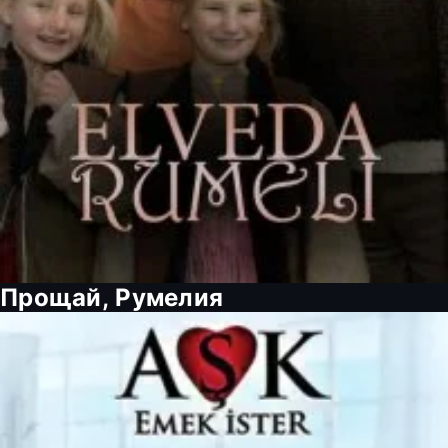
Прощай, Румелия