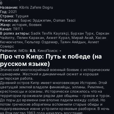
0
Название:
Kibris Zafere Dogru
Год:
2021
Страна:
Турция
Режиссер:
Барис Эрджетин, Osman Tasci
Жанр:
история, боевик
Канал:
TRT 1
В ролях актеры:
Sadik Tevfik Kayrakçi, Бурхан Турк, Серкан
Чайоглу, Пелин Карахан, Ахмет Курал, Мирай Акай, Хасан
Кючюкчетин, Гюльпер Оздемир, Таянч Аяйдын, Ахмет
Сомерс
Рейтинги:
IMDb:
8.5
, КиноПоиск:
-
Про что Кипр: Путь к победе (на
русском языке)
Эпический многосерийный военный боевик с историческим
сценарием. Жесткий и динамичный сюжет и хорошая
актерская работа.
Древний остров Кипр имеет многовековую Историю. Этой
цветущей землей владели финикийцы, эллины. Римляне,
крестоносцы и османы. Исторически сложилось что на
территории проживали рядом две общины – греков и турок.
До поры до времени они вполне ладили между собой. Но
потом греческие аборигены вспомнили старые обиды и
подогреваемые извне устроили кровавые разборки. В ночь
на Рождество 1963 года началось восстание,