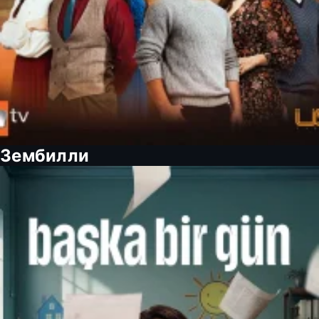
Зембилли