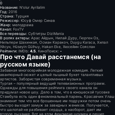
0
Название:
N'olur Ayrilalim
Год:
2016
Страна:
Турция
Режиссер:
Юсуф Омер Синав
Жанр:
мелодрама
Канал:
FoxTV
Все переводы:
Субтитры DiziMania
В ролях актеры:
Арас Айдын, Нилай Дуру, Гюрген Оз,
Нильпери Шахинкая, Осман Каракоч, Duygu Karaca, Хилал
Уйсун, Hüseyin Gülhuy, Hakan Eke, Хюсейин Сояслан
Рейтинги:
IMDb:
4.5
, КиноПоиск:
-
Про что Давай расстанемся (на
русском языке)
Забавная многосерийная молодежная комедия. Легкий
авантюрный сюжет и целый пышный букет талантливых
артистов. Забористая современная музыка.
Тургая – популярный ведущий телевизионных программ.
Однажды для повышения рейтинга своего канала он
придумал новое шоу. Дело в том, что в юношеской тусовке
Стамбула есть один феноменальный парень. Красавчик Улаш
знаменит тем что все брошенные им подружки потом очень
быстро выходят замуж за завидных женихов. Получается,
что шалопай не разбивает сердца, а наоборот, дает им
второе дыхание. Вот на этом феномене шоумен и решил