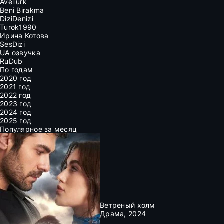
AveTurk
Beni Birakma
DiziDenizi
Turok1990
Ирина Котова
SesDizi
UA озвучка
RuDub
По годам
2020 год
2021 год
2022 год
2023 год
2024 год
2025 год
Популярное за месяц
Ветреный холм
Драма, 2024