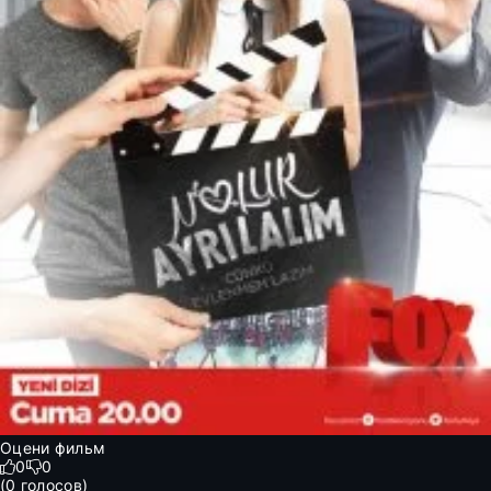
Оцени фильм
0
0
(
0
голосов)