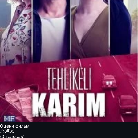
Оцени фильм
0
0
(
0
голосов)