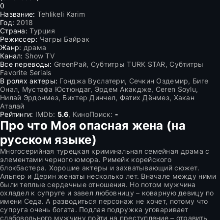
0
Название:
Tehlikeli Karim
Год:
2018
Страна:
Турция
Режиссер:
Чагры Байрак
Жанр:
драма
Канал:
Show TV
Все переводы:
GreenРай, Субтитры TURK STAR, Субтитры
Favorite Serials
В ролях актеры:
Гонджа Вуслатери, Сечкин Оздемир, Биге
Онал, Мустафа Юстюндаг, Эрдем Акакдже, Ceren Soylu,
Нилай Эрдонмез, Бихтер Динчел, Фатих Дёнмез, Хакан
Аталай
Рейтинги:
IMDb:
5.6
, КиноПоиск:
-
Про что Моя опасная жена (на
русском языке)
Многосерийная турецкая криминальная семейная драма с
элементами черного юмора. Римейк корейского
блокбастера. Хорошие актеры и захватывающий сюжет.
Альпер и Дерин женаты несколько лет. Вначале между ними
были теплые сердечные отношения. Но потом мужчина
охладел к супруге и завел любовницу – коварную девицу по
имени Седа. А разводиться персонаж не хочет, потому что
супруга очень богата. Подлая подружка уговаривает
слабовольного мужчину пойти на преступление – отравить