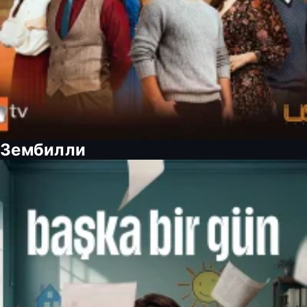
Зембилли