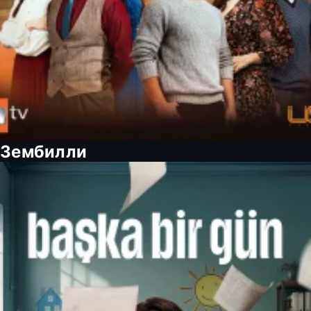
Зембилли