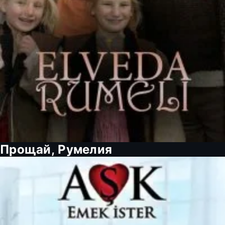
Прощай, Румелия