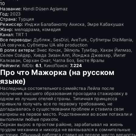
10
Название:
Kendi Düsen Aglamaz
Год:
2023
Страна:
Турция
Режиссер:
Инджи Балабаноглу Ахиска, Эмре Кабакушак
Жанр:
мелодрама, комедия
Канал:
TRT 1
Все переводы:
Дубляж, SesDizi, AveTurk, Субтитры DiziMania,
UA озвучка, Субтитры UA aile production
В ролях актеры:
Энес Кочак, Эйлюль Тумбар, Хакан Йилмаз,
Селен Сойдер, Хивда Зизан Алп, Йонджа Джевхер, Йигит
Калкаван, Серхан Онат, Чагла Боз, Бесте Яралы
Рейтинги:
IMDb:
6.1
, КиноПоиск:
7.224
Про что Мажорка (на русском
языке)
Наследница состоятельного семейства Лейла после
получения высшего образования проходила стажировку в
одном из лучших отелей страны. Типичная принцесса
привыкла получать все по первому требованию, не
догадывалась о существовании проблем и ставила свои
капризы на первое место. Родственники во всем потакали и
выполняли любые прихоти.
Серкан вырос в простом районе, зарабатывал на жизнь
трудом механика и никогда не ввязывался в сомнительные
истории. Обычный работяга ставил на первое место верность