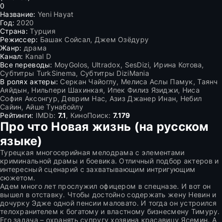
0
Название:
Yeni Hayat
Год:
2020
Страна:
Турция
Режиссер:
Башак Сойсал, Джем Озёдуру
Жанр:
драма
Канал:
Kanal D
Все переводы:
MoyGolos, Ultradox, SesDizi, Ирина Котова,
Субтитры TurkSinema, Субтитры DiziMania
В ролях актеры:
Серкан Чайоглу, Мелиса Аслы Памук, Таянч
Аяйдын, Нильпери Шахинкая, Ипек Филиз Язиджи, Ниса
София Аксонгур, Деврим Нас, Азиз Джанер Инан, Небил
Сайин, Айше Тунабойлу
Рейтинги:
IMDb:
7.1
, КиноПоиск:
7.179
Про что Новая жизнь (на русском
языке)
Турецкая многосерийная мелодрама с элементами
криминальной драмы и боевика. Отличный подбор актеров и
интересный сценарий с захватывающим интригующим
сюжетом.
Адем много лет прослужил офицером в спецназе. И вот он
вышел в отставку. Чтобы достойно содержать жену Невин и
дочурку Эдже одной пенсии маловато. И тогда он устроился
телохранителем к богатому и властному бизнесмену Тимуру.
Его задача – охранять супругу хозяина красавицу Ясемин. А