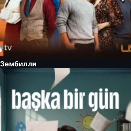
Зембилли