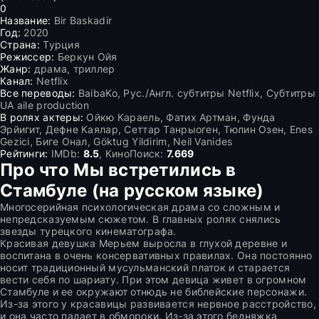
0
Название:
Bir Baskadir
Год:
2020
Страна:
Турция
Режиссер:
Беркун Ойя
Жанр:
драма, триллер
Канал:
Netflix
Все переводы:
BaibaKo, Рус./Англ. субтитры Netflix, Субтитры
UA aile production
В ролях актеры:
Ойкю Караель, Фатих Артман, Фунда
Эрйигит, Дефне Каялар, Сеттар Танрыоген, Тюлин Озен, Enes
Gezici, Биге Онал, Göktug Yildirim, Neil Vanides
Рейтинги:
IMDb:
8.5
, КиноПоиск:
7.669
Про что Мы встретились в
Стамбуле (на русском языке)
Многосерийная психологическая драма со сложным и
непредсказуемым сюжетом. В главных ролях снялись
звезды турецкого кинематографа.
Красивая девушка Мерьем выросла в глухой деревне и
воспитана в очень консервативных правилах. Она постоянно
носит традиционный мусульманский платок и старается
вести себя по шариату. При этом девица живет в огромном
Стамбуле и ее окружают отнюдь не библейские персонажи.
Из-за этого у красавицы развивается нервное расстройство,
и она часто падает в обмороки. Из-за этого бедняжка