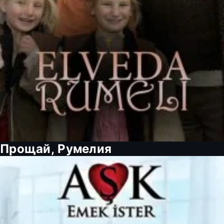
Прощай, Румелия