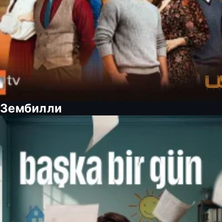
Зембилли