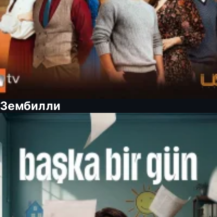
Зембилли