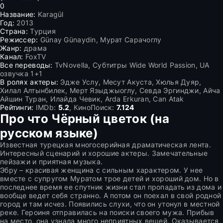
0
Название:
Karagül
Год:
2013
Страна:
Турция
Режиссер:
Günay Günaydin, Мурат Сарачоглу
Жанр:
драма
Канал:
FoxTV
Все переводы:
TvNovella, Субтитры Wide World Passion, UA
озвучка 1+1
В ролях актеры:
Эдже Услу, Месут Акуста, Хюлья Дуяр,
Хилал Алтынбилек, Мерт Языджыоглу, Севда Эргинджи, Айча
Айшин Туран, Илайда Чевик, Arda Erkuran, Can Atak
Рейтинги:
IMDb:
5.2
, КиноПоиск:
7.124
Про что Чёрный цветок (на
русском языке)
Известная турецкая многосерийная драматическая лента.
Интересный сценарий и хорошие актеры. Замечательные
пейзажи и приятная музыка.
Эбру – красивая женщина с сильным характером. У нее
вместе с супругом Муратом трое детей и хороший дом. Но в
последнее время ее спутник жизни стал пропадать из дома и
вообще ведет себя странно. А потом он поехал в свой родной
город и там исчез. Появились слухи, что он утонул в местной
реке. Героиня отправилась на поиски своего мужа. Прибыв
на место, она узнала много неприятных вещей. Оказывается,