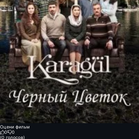
Оцени фильм
0
0
(
0
голосов)